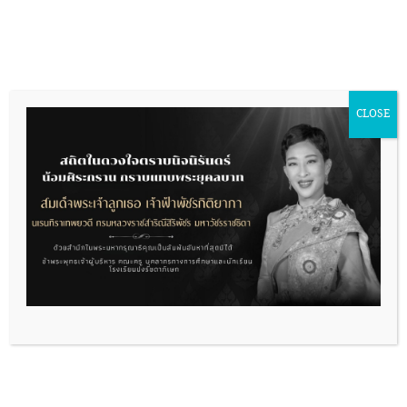
Skip
to
content
สถานศึกษาปลอดภัยปีการศึกษา 2562
Missing PDF
CLOSE
"https://www.prp.ac.th/wordpress/wp-
content/uploads/2024/06/%E0%B8%AA%E0%B8
2562.pdf".