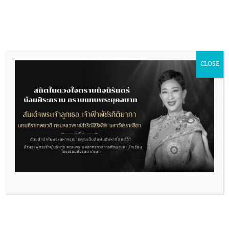
Skip
to
content
ITA Online2527
ข้อมูลพื้นฐาน
CLOSE
โครงสร้าง
ข้อมูลผู้บริหาร
อำนาจหน้าที่
แผนพัฒนาหน่วยงาน
ข้อมูลการติดต่อ
การปฎิสัมพันธ์ข้อมูล
ช่องทางรับฟังเห็นและข้อเสนอแนะ
Q&A
Social Network